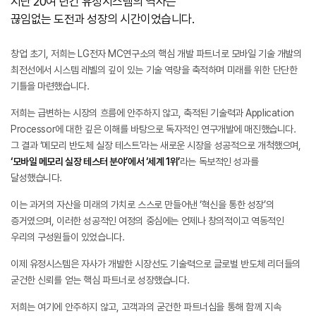
지난 20여 년간 유정시스템의 역사는
끊임없는 도전과 성장의 시간이었습니다.
창업 초기, 저희는 LG전자 MC연구소의 핵심 개발 파트너로 모바일 기술 개발의
최전선에서
시스템 레벨의 깊이 있는 기술 역량을 축적하며 미래를 위한 단단한
기틀을 마련했습니다.
저희는 급변하는 시장의 흐름에 안주하지 않고, 축적된 기술력과 Application
Processor에 대한 깊은
이해를 바탕으로 독자적인 연구개발에 매진했습니다.
그 결과 ‘메모리 반도체 실장 테스트’라는 새로운 시장을 성공적으로 개척했으며,
‘모바일 메모리 실장 테스터 분야’에서 ‘세계 1위’
라는 독보적인 성과를
달성했습니다.
이는 과거의 자산을 미래의 가치로 스스로 만들어낸 ‘혁신을 통한 성장’의
증거였으며,
이러한 성공적인 여정의 중심에는 언제나 창의적이고 역동적인
우리의 구성원들이 있었습니다.
이제 유정시스템은 자사가 개발한 시장선도 기술력으로 글로벌 반도체 리더들의
굳건한 신뢰를 얻는
핵심 파트너로 성장했습니다.
저희는 여기에 안주하지 않고, 고객과의 굳건한 파트너십을 통해 함께 지속