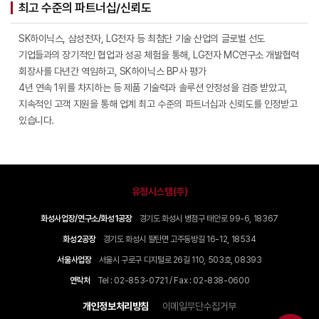
최고 수준의 파트너십/신뢰도
SK하이닉스, 삼성전자, LG전자 등 최첨단 기술 산업의 글로벌 선도
기업들과의 장기적인 협업과 성공 체험을 통해, LG전자 MC연구소 개발협력
회장사를 다년간 역임하고, SK하이닉스 BP사 평가
4년 연속 1위를 차지하는 등 제품 기술력과 솔루션 안정성을 검증 받았고,
지속적인 고객 지원을 통해 업계 최고 수준의 파트너십과 신뢰도를 인정받고
있습니다.
유정시스템(주)
화성사업장/연구소/화성1공장
경기도 화성시 병점구 태안로 99-6, 18367
화성2공장
경기도 화성시 팔탄면 고주동방길 16-12, 18534
서울사업장
서울시 구로구 디지털로 26길 110, 503호, 08393
연락처
Tel : 02-853-0721 / Fax : 02-838-0600
개인정보처리방침
이메일무단수집거부